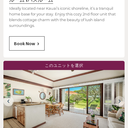
ルーム 1バスルーム
Ideally located near Kauai’s iconic shoreline, it’s a tranquil
home base for your stay. Enjoy this cozy 2nd floor unit that
blends cottage charm with the beauty of lush island
surroundings.
Book Now
このユニットを選択