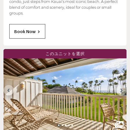
condo, just steps from Kauai’s most iconic beach. A perfect
blend of comfort and scenery, ideal for couples or small
groups.
Book Now
このユニットを選択