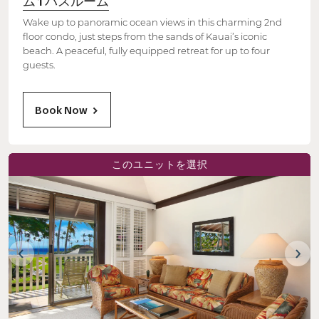
ム 1 バスルーム
Wake up to panoramic ocean views in this charming 2nd
floor condo, just steps from the sands of Kauai’s iconic
beach. A peaceful, fully equipped retreat for up to four
guests.
Book Now
このユニットを選択