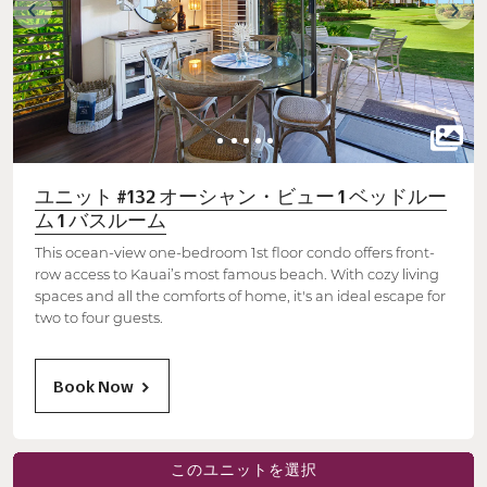
ユニット #132 オーシャン・ビュー 1 ベッドルー
ム 1 バスルーム
This ocean-view one-bedroom 1st floor condo offers front-
row access to Kauai’s most famous beach. With cozy living
spaces and all the comforts of home, it's an ideal escape for
two to four guests.
Book Now
このユニットを選択