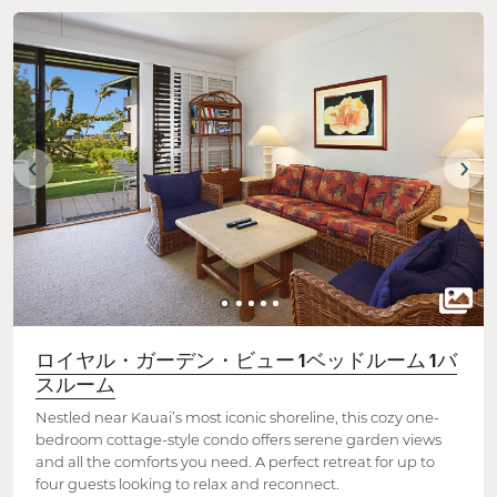
ロイヤル・ガーデン・ビュー 1ベッドルーム 1バ
スルーム
Nestled near Kauai’s most iconic shoreline, this cozy one-
bedroom cottage-style condo offers serene garden views
and all the comforts you need. A perfect retreat for up to
four guests looking to relax and reconnect.