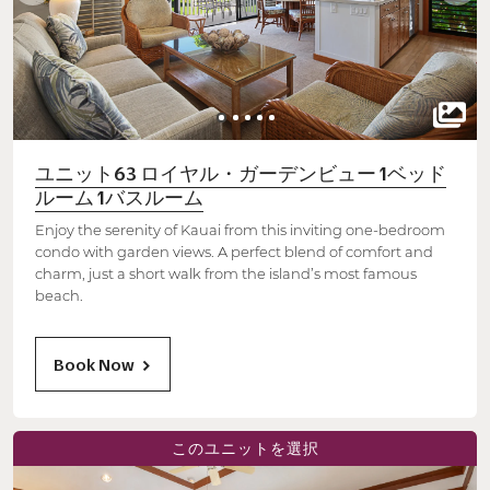
ユニット63 ロイヤル・ガーデンビュー 1ベッド
ルーム 1バスルーム
Enjoy the serenity of Kauai from this inviting one-bedroom
condo with garden views. A perfect blend of comfort and
charm, just a short walk from the island’s most famous
beach.
Book Now
このユニットを選択