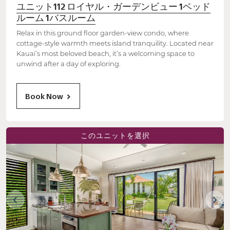
ユニット112 ロイヤル・ガーデンビュー 1ベッド
ルーム 1バスルーム
Relax in this ground floor garden-view condo, where
cottage-style warmth meets island tranquility. Located near
Kauai’s most beloved beach, it’s a welcoming space to
unwind after a day of exploring.
Book Now
このユニットを選択