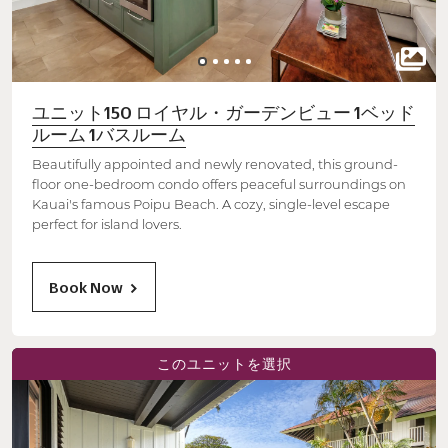
ユニット150 ロイヤル・ガーデンビュー 1ベッド
ルーム 1バスルーム
Beautifully appointed and newly renovated, this ground-
floor one-bedroom condo offers peaceful surroundings on
Kauai's famous Poipu Beach. A cozy, single-level escape
perfect for island lovers.
Book Now
このユニットを選択