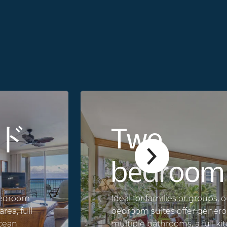
ド
Two
bedroom
-bedroom
Ideal for families or groups, 
rea, full
bedroom suites offer genero
ocean
multiple bathrooms, a full k