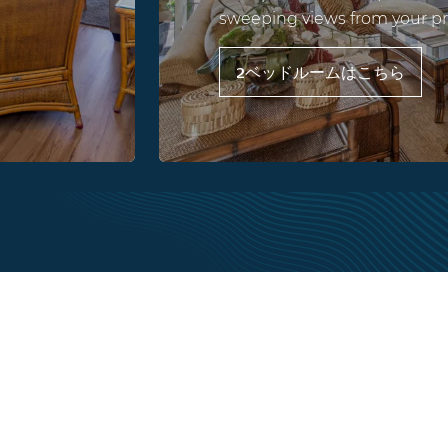
sweeping views from your pri
2ベッドルームはこちら