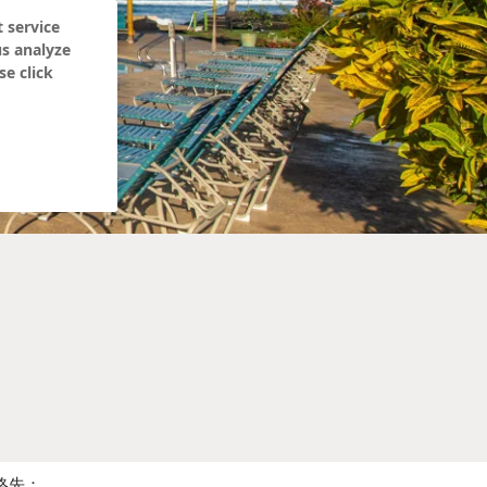
 service
us analyze
se click
見
絡先：