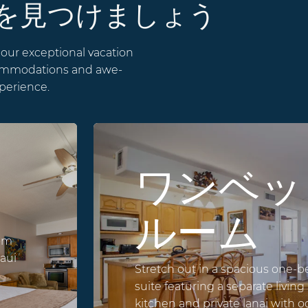
所を見つけましょう
 our exceptional vacation
commodations and awe-
xperience.
ワンベッ
ルーム
oom
Maui
Stretch out in a spacious one
suite featuring a separate living a
kitchen and private lanai with 