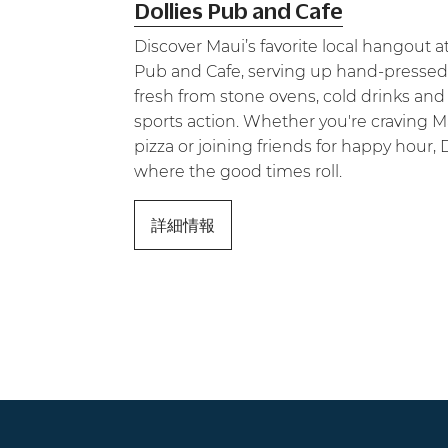
Dollies Pub and Cafe
Discover Maui’s favorite local hangout at
Pub and Cafe, serving up hand-pressed
fresh from stone ovens, cold drinks an
sports action. Whether you're craving M
pizza or joining friends for happy hour, D
where the good times roll.
詳細情報