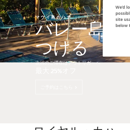
We’d lo
possibl
マウイ島カハナ
site us
バレー島で
below t
つける
次回のご滞在はアウトリガーへ
最大 25%オフ
ご予約はこちら