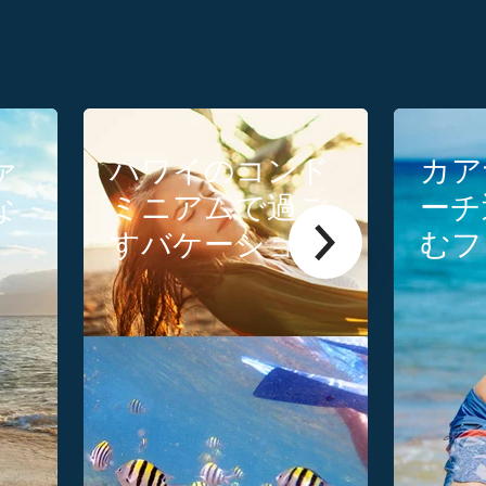
ァ
ハワイのコンド
カア
な
ミニアムで過ご
ーチ
すバケーション
むフ
を次回の休暇の
けア
ために計画する
ィ
ための5つの重
要なヒント