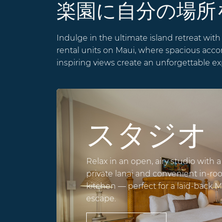
楽園に自分の場
Indulge in the ultimate island retreat with
rental units on Maui, where spacious ac
inspiring views create an unforgettable e
スタジオ
Relax in an open, airy studio with a
private lanai and convenient in-r
kitchen — perfect for a laid-back 
escape.