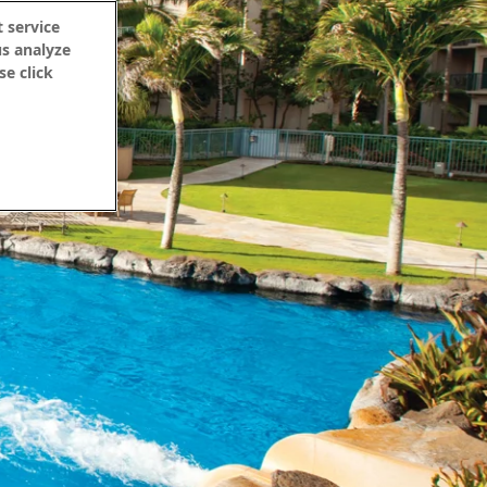
 service
us analyze
se click