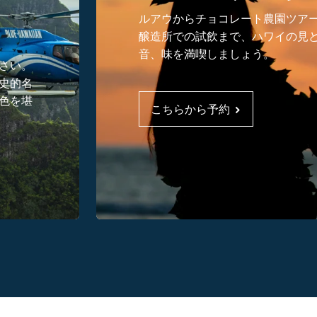
ルアウからチョコレート農園ツア
醸造所での試飲まで、ハワイの見
音、味を満喫しましょう。
さい。
史的名
色を堪
こちらから予約