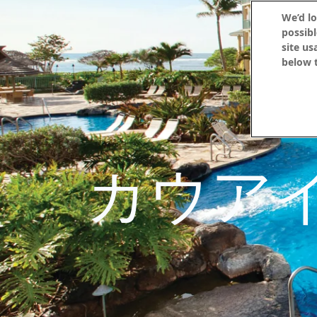
We’d lo
possibl
site us
below t
カウア