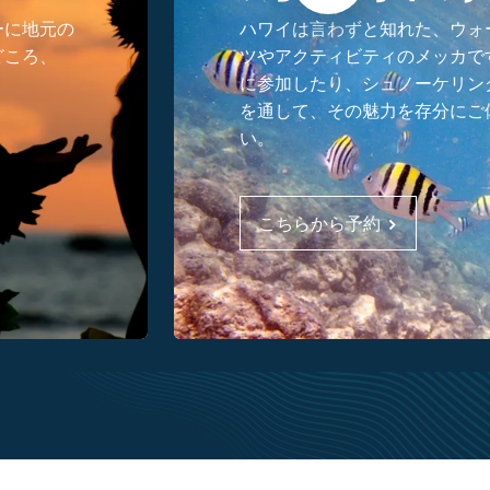
ーに地元の
ハワイは言わずと知れた、ウォ
どころ、
ツやアクティビティのメッカで
に参加したり、シュノーケリン
を通して、その魅力を存分にご
い。
こちらから予約