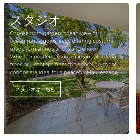
スタジオ
Choose from garden, ocean view or
oceanfront studios, each offering custom-
made furnishings and island charm.
Whether nestled among fragrant plumeria
trees or just steps from the shoreline, these
condos are ideal for a peaceful Maui escape.
スタジオはこちら