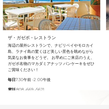
ザ・ガゼボ・レストラン
海辺の屋外レストランで、ナピリベイやモロカイ
島、ラナイ島の驚くほど美しい景色を眺めながら
気楽なお食事をどうぞ。 お早めにご来店のうえ、
ガゼボ名物のマカダミアナッツ パンケーキをぜひ
ご賞味ください！
毎日
7:30午前 -2 :00午後
電話
:808 -669 -5621