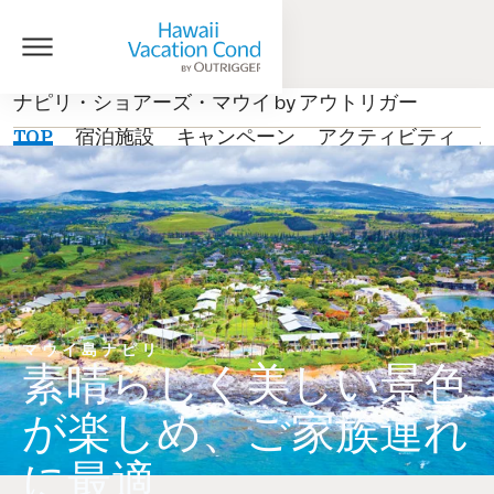
ナピリ・ショアーズ・マウイ by アウトリガー
TOP
宿泊施設
キャンペーン
アクティビティ
マウイ島ナピリ
素晴らしく美しい景色
が楽しめ、ご家族連れ
に最適